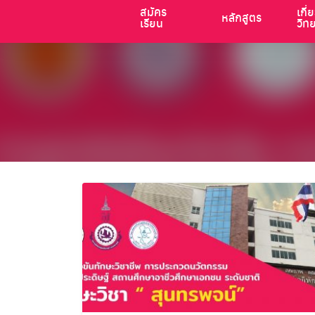
สมัคร
เกี่
หลักสูตร
เรียน
วิท