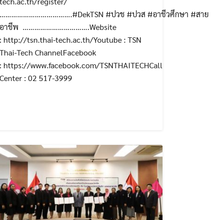
tech.ac.th/register/
……………………………….#DekTSN #ปวช #ปวส #อาชีวศึกษา #สาย
อาชีพ …………………………….Website
: http://tsn.thai-tech.ac.th/Youtube : TSN
 #สาย
Thai-Tech ChannelFacebook
: https://www.facebook.com/TSNTHAITECHCall
Center : 02 517-3999