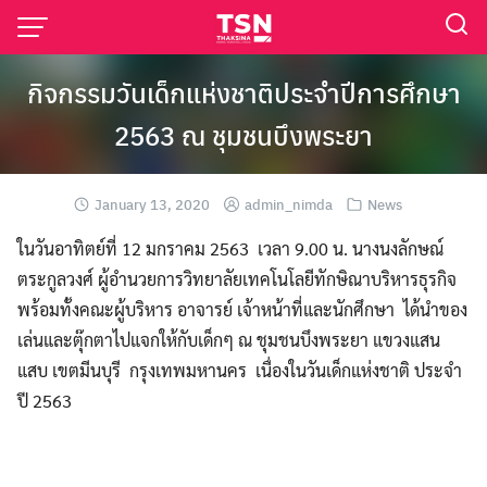
กิจกรรมวันเด็กแห่งชาติประจำปีการศึกษา
2563 ณ ชุมชนบึงพระยา
January 13, 2020
admin_nimda
News
ในวันอาทิตย์ที่ 12 มกราคม 2563 เวลา 9.00 น. นางนงลักษณ์
ตระกูลวงศ์ ผู้อำนวยการวิทยาลัยเ
ทคโนโลยีทักษิณาบริหา
รธุรกิจ
พร้อมทั้งคณะผู้บริหา
ร อาจารย์ เจ้าหน้าที่และนักศึก
ษา ได้นำของ
เล่นและตุ๊กต
าไปแจกให้กับเด็กๆ ณ ชุมชนบึงพระยา แขวงแสน
แสบ เขตมีนบุรี กรุงเทพมหานคร เนื่อง
ในวันเด็กแห่งชาติ ประจำ
ปี 2563