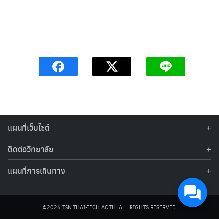
แผนที่เว็บไซต์
สมัครเรียน
ติดต่อวิทยาลัย
โทรัพท์: 02-517-3999, 086-478-9923, 086-478-9924
คณะวิชาการการค้าปลีก
แผนที่การเดินทาง
อีเมล:
infotsn@thai-tech.ac.th
เลขที่ 850 ถนนรามอินทรา กม.12 แขวงคันนายาว เขตคันนายาว
สาขาวิชาการท่องเที่ยว (IHAT Program)
กรุงเทพฯ 10230
©2026 TSN.THAI-TECH.AC.TH. ALL RIGHTS RESERVED.
สาขาวิชาการจัดการโลจิสติกส์